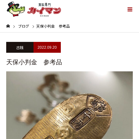
ブログ
天保小判金 参考品
古銭
2022.09.20
天保小判金 参考品