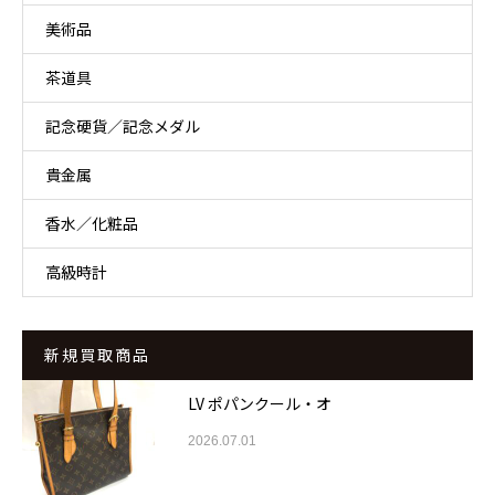
美術品
茶道具
記念硬貨／記念メダル
貴金属
香水／化粧品
高級時計
新規買取商品
LV ポパンクール・オ
2026.07.01