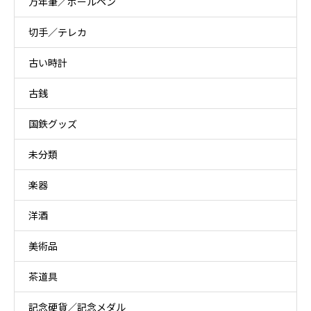
万年筆／ボールペン
切手／テレカ
古い時計
古銭
国鉄グッズ
未分類
楽器
洋酒
美術品
茶道具
記念硬貨／記念メダル