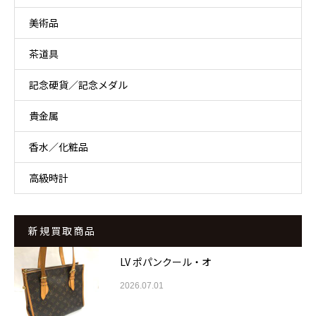
美術品
茶道具
記念硬貨／記念メダル
貴金属
香水／化粧品
高級時計
新規買取商品
LV ポパンクール・オ
2026.07.01