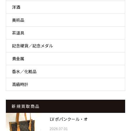
洋酒
美術品
茶道具
記念硬貨／記念メダル
貴金属
香水／化粧品
高級時計
新規買取商品
LV ポパンクール・オ
2026.07.01