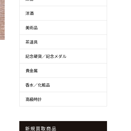
洋酒
美術品
茶道具
記念硬貨／記念メダル
貴金属
香水／化粧品
高級時計
新規買取商品