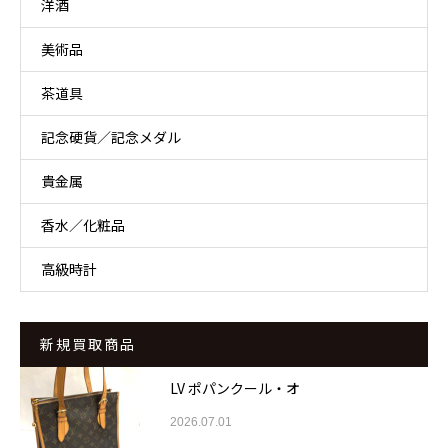
洋酒
美術品
茶道具
記念硬貨／記念メダル
貴金属
香水／化粧品
高級時計
新規買取商品
LV ポパンクール・オ
2026.07.01