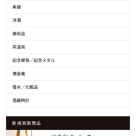
楽器
洋酒
美術品
茶道具
記念硬貨／記念メダル
貴金属
香水／化粧品
高級時計
新規買取商品