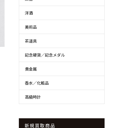
洋酒
美術品
茶道具
記念硬貨／記念メダル
貴金属
香水／化粧品
高級時計
新規買取商品