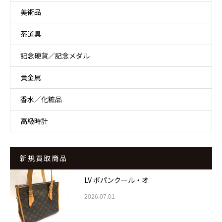
美術品
茶道具
記念硬貨／記念メダル
貴金属
香水／化粧品
高級時計
新規買取商品
LV ポパンクール・オ
2026.07.01