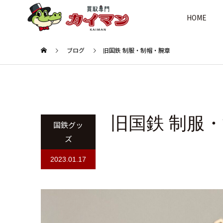
HOME
ブログ
旧国鉄 制服・制帽・腕章
旧国鉄 制服
国鉄グッ
ズ
2023.01.17