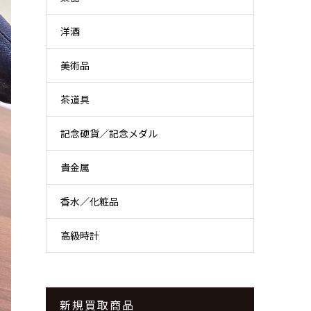
洋酒
美術品
茶道具
記念硬貨／記念メダル
貴金属
香水／化粧品
高級時計
新規買取商品