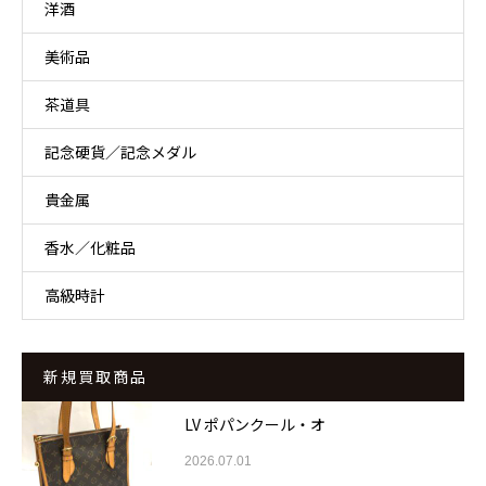
洋酒
美術品
茶道具
記念硬貨／記念メダル
貴金属
香水／化粧品
高級時計
新規買取商品
LV ポパンクール・オ
2026.07.01