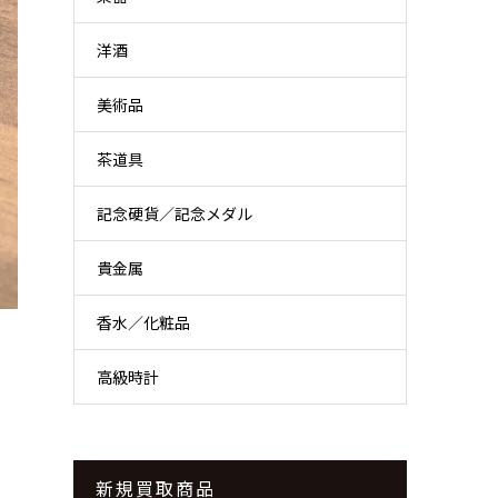
洋酒
美術品
茶道具
記念硬貨／記念メダル
貴金属
香水／化粧品
高級時計
新規買取商品