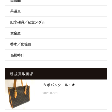
美術品
茶道具
記念硬貨／記念メダル
貴金属
香水／化粧品
高級時計
新規買取商品
LV ポパンクール・オ
2026.07.01